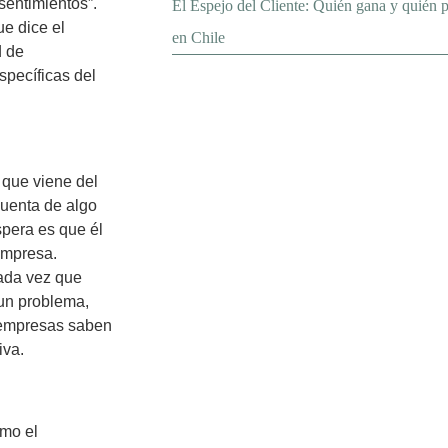
sentimientos”.
El Espejo del Cliente: Quién gana y quién pi
ue dice el
en Chile
d de
specíficas del
, que viene del
 cuenta de algo
pera es que él
empresa.
cada vez que
un problema,
 empresas saben
iva.
mo el