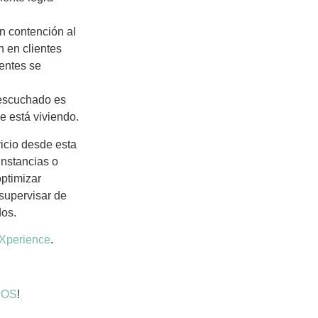
n contención al
 en clientes
ientes se
 escuchado es
e está viviendo.
vicio desde esta
instancias o
optimizar
 supervisar de
dos.
Xperience
.
MOS
!