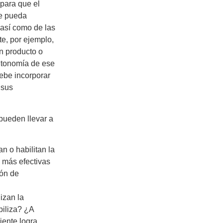
para que el
ue pueda
 así como de las
te, por ejemplo,
un producto o
utonomía de ese
ebe incorporar
 sus
pueden llevar a
n o habilitan la
 más efectivas
ión de
izan la
biliza? ¿A
iente logra