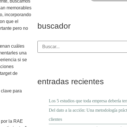
iente, buscamos
este
campo
 sean memorables
vacío.
do, incorporando
con que el
buscador
ortante pero no
denan cuáles
mentarles una
riencia si se
aciones
 target de
entradas recientes
 clave para
Los 5 estudios que toda empresa debería te
Del dato a la acción: Una metodología prácti
clientes
a por la RAE