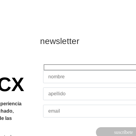
newsletter
 CX
periencia
chado,
e las
Por
favor,
deja