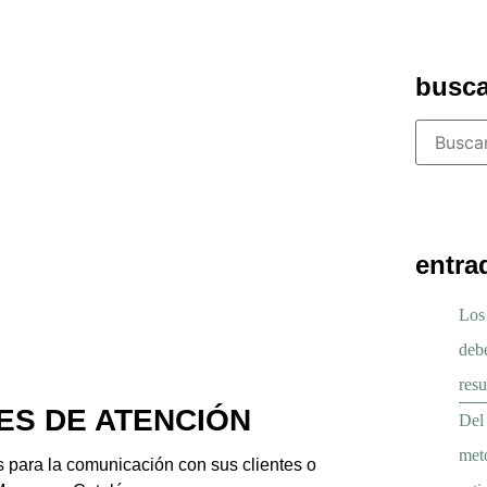
campo
vacío.
busc
entra
Los
deb
resu
ES DE ATENCIÓN
Del 
meto
s para la comunicación con sus clientes o