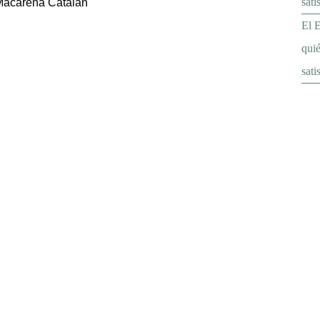
sati
: Macarena Catalán
El E
quié
sati