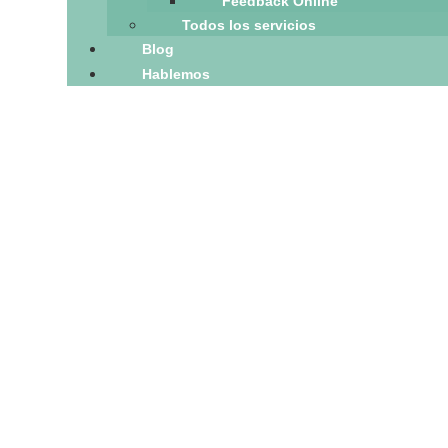
Feedback Online
Todos los servicios
Blog
Hablemos
r Experience Blog
vedades, metodologías y últimas herramientas en CX