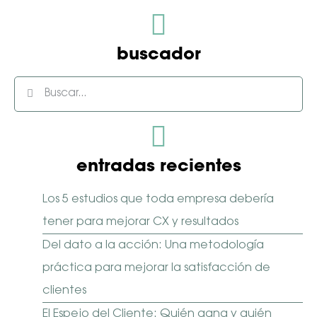
campo
vacío.
buscador
entradas recientes
Los 5 estudios que toda empresa debería
tener para mejorar CX y resultados
Del dato a la acción: Una metodología
práctica para mejorar la satisfacción de
clientes
El Espejo del Cliente: Quién gana y quién