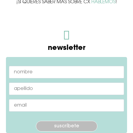
¡SI QUIERES SABER MÁS SOBRE CX
HABLEMOS
!
newsletter
Por
favor,
deja
este