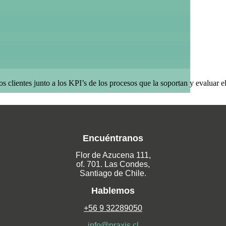
 clientes junto a los KPI’s de los procesos que la soportan y evaluar e
Encuéntranos
Flor de Azucena 111,
of. 701. Las Condes,
Santiago de Chile.
Hablemos
+56 9 32289050
info@praxis.cl