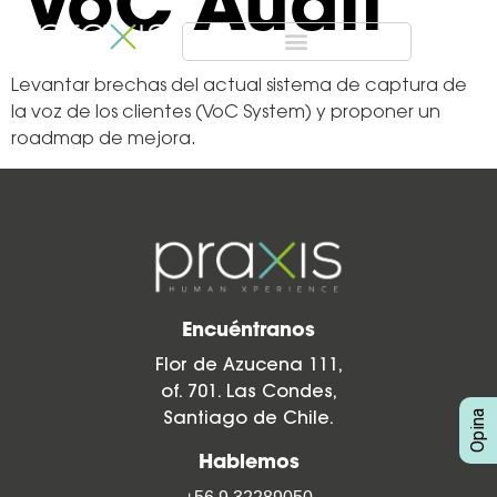
VoC Audit
Levantar brechas del actual sistema de captura de
la voz de los clientes (VoC System) y proponer un
roadmap de mejora.
Encuéntranos
Flor de Azucena 111,
of. 701. Las Condes,
Santiago de Chile.
Hablemos