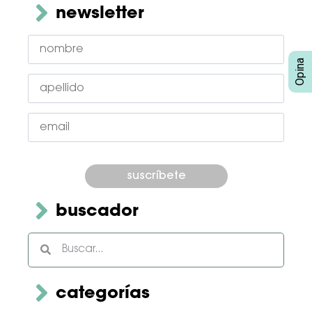
newsletter
Por
favor,
deja
este
campo
buscador
vacío.
categorías