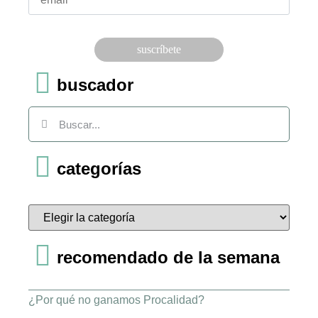
Por
favor,
deja
este
campo
buscador
vacío.
categorías
recomendado de la semana
¿Por qué no ganamos Procalidad?