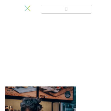
Customer
Experience Blog
Aprende más sobre novedades, metodologías y últimas
herramientas en CX