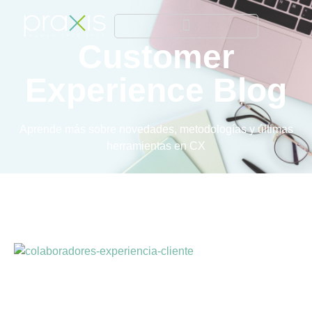
Customer
Experience Blog
Aprende más sobre novedades, metodologías y últimas
herramientas en CX