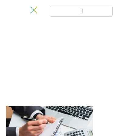
Customer
Experience Blog
Aprende más sobre novedades, metodologías y últimas
herramientas en CX