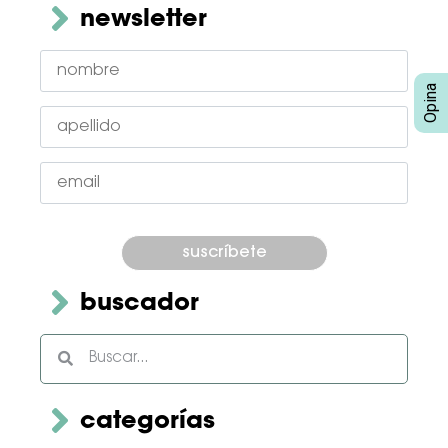
newsletter
Por
favor,
deja
este
campo
buscador
vacío.
categorías