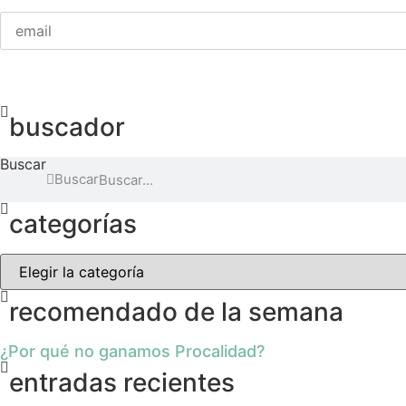
Por
favor,
deja
este
buscador
campo
vacío.
Buscar
Buscar
categorías
Categorías
recomendado de la semana
¿Por qué no ganamos Procalidad?
entradas recientes