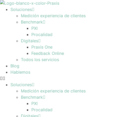
Ir
al
Soluciones
contenido
Medición experiencia de clientes
Benchmark
PXI
Procalidad
Digitales
Praxis One
Feedback Online
Todos los servicios
Blog
Hablemos
Soluciones
Medición experiencia de clientes
Benchmark
PXI
Procalidad
Digitales