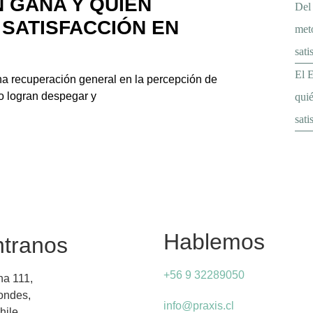
N GANA Y QUIÉN
Del 
 SATISFACCIÓN EN
meto
sati
El E
na recuperación general en la percepción de
no logran despegar y
quié
sati
Hablemos
tranos
+56 9 32289050
na 111,
Condes,
info@praxis.cl
hile.