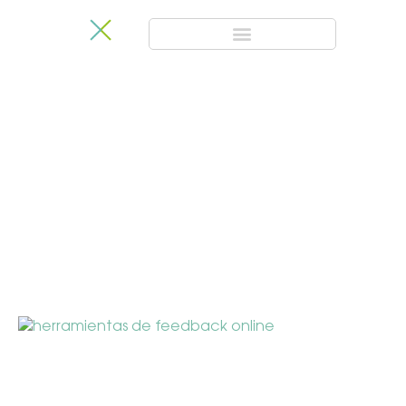
Customer
Experience Blog
Aprende más sobre novedades, metodologías y últimas
herramientas en CX