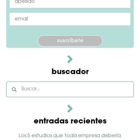
Por
favor,
deja
este
campo
vacío.
buscador
entradas recientes
Los 5 estudios que toda empresa debería