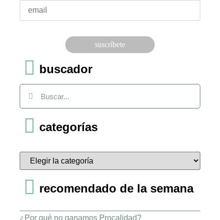
Por
favor,
deja
este
campo
buscador
vacío.
categorías
recomendado de la semana
¿Por qué no ganamos Procalidad?