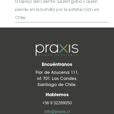
El Espejo del Cliente: Quién gana y quién
pierde en la batalla por la satisfacción en
Chile
Encuéntranos
Flor de Azucena 111,
of. 701. Las Condes,
Santiago de Chile.
Hablemos
+56 9 32289050
info@praxis.cl