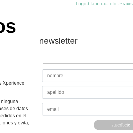
os
newsletter
is Xperience
e ninguna
ases de datos
 medidos en el
iones y evita,
Por favor, deja este campo vacío.