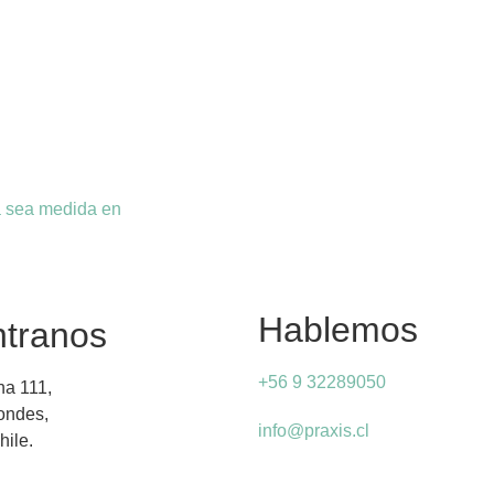
a sea medida en
Hablemos
tranos
+56 9 32289050
na 111,
Condes,
info@praxis.cl
hile.