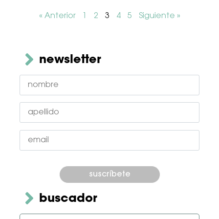
« Anterior
1
2
3
4
5
Siguiente »
newsletter
Por
favor,
deja
este
campo
buscador
vacío.