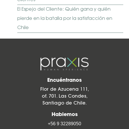
El Espejo del Cliente: Quién gana y quién
pierde en la batalla por la satisfacción en
Chile
Encuéntranos
Flor de Azucena 111,
of. 701. Las Condes,
Santiago de Chile.
Hablemos
+56 9 32289050