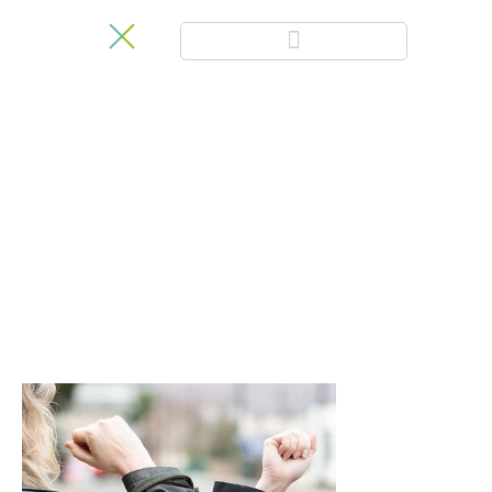
Customer
Experience Blog
Aprende más sobre novedades, metodologías y últimas
herramientas en CX